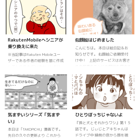
RakutenMobileへシニアが
似顔絵はじめました
乗り換えに来た
こんにちは。 本日は絵日記＆お
知らせです。 似顔絵ご依頼受付
※当記事はRakuten Mobileユー
け中！ 上記のサービスはお客さ
ザーである作者の経験を基に作成
まの写真をもとに似顔絵を描きま
してします ただいまサイトをリ
す！ っというサービスです。２
ニューアル中。後日また執筆再開
つのサービス内容は同じです。人
予定です。
物と動物を別々に出品していま
す。 ここからは 依頼の詳細につ
いてご説明させていただきます。
＊納品日数は7日にしています。
ご相談ください。 ＊納品データ
気まずいシリーズ「気まず
ひとりぼっちじゃないよ
はpng・jpgです。（印刷はご自
い」
身でお願いします） ＊納品サイ
『孫と犬とそれからワシ』第１５
ズ 300dpi ＊オプションサービ
話です。 じぃじとアキちゃんは
本日は「TAKOPICHI」漫画です。
ス○人物 /動物追加 （1人/1匹
ドライブ中 縁側の窓から顔を覗
先日の久々の更新より これから