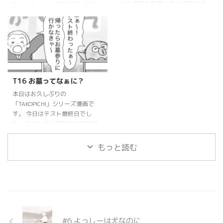
につき）＋１５００円○商用利
かして外を見ている よそ宅の犬
ちょくちょくと更新していこうと
用 ＋２００ ...
を見かけました。 するとアキち
思います。 それでは第十七話で
ゃんは・・・ なんだかあのワン
す。 天気の良いある日。 とある
ちゃんを見て ふっと さみしくな
女性が河川敷で ポツンと座って
ったアキちゃん。 じぃじが言っ
おりました。 次回へつづきま
た言葉に 照れくさくなる アキち
す・・・！
ゃんなのでした。 ではまた〜
T16 お墓ってなぁに？
本日はお久しぶりの
「TAKOPICHI」シリーズ漫画で
す。 今日はテスト最終日でし
た。 テストから解放されてのび
のびしたいタコぴちくん。 する
と田中くんは今日は帰宅後、お墓
もっと読む
参りに行くことをタコぴちくんに
話しました。 でもタコぴちくん
は〝お墓参り〟を知りませんでし
た。 そんな 16話のおはなし、は
じまりはじまり。 タコぴちくん
に対して考え込んでしまった田中
くん。 山中先生も違った意味で
#6 よっしーは犬なのに