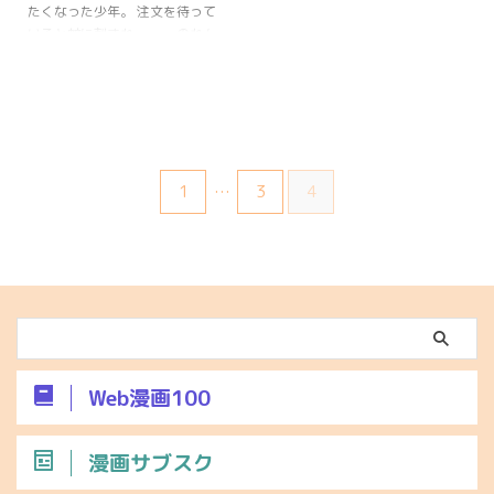
たくなった少年。 注文を待って
いると蚊に刺され・・・ のれん
越しに少年が見たモノ
は・・・！？ 次回につづく！
1
…
3
4
Web漫画100
漫画サブスク