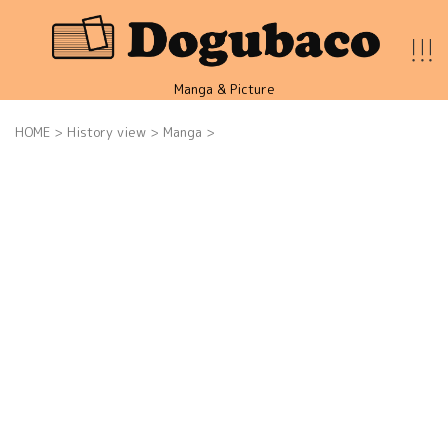
Manga & Picture
HOME
>
History view
>
Manga
>