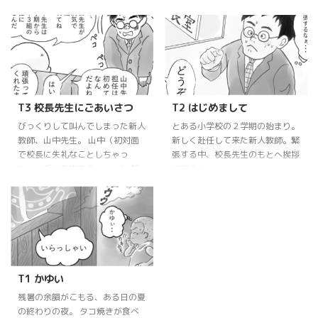
もの。うっかりしちゃうことって
あるよね。
T3 校長先生にごあいさつ
T2 はじめまして
びっくりして叫んでしまった新人
とある小学校の２学期の始まり。
教師、山中先生。 山中（初対面
新しく赴任して来た新人教師。緊
で校長に失礼なことしちゃっ
張する中、校長先生のもとへ挨拶
た、、兎に角謝ろう・・・） 新
に行くと・・・
人教師 山中先生パニック！！
T1 かゆい
残暑の余韻がこもる、ある日の夏
の終わりの夜。 タコ焼きが食べ