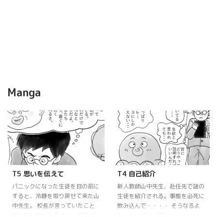
Manga
T5 思いを伝えて
T4 自己紹介
パニックになった生徒を目の前に
新人教師山中先生、赴任先で謎の
すると、冷静を取り戻せて来た山
生徒を紹介される。事態を必死に
中先生。 校長が言っていたこと
飲み込んで・・・・ そうなるよ
を、ふと思い出す・・・ 初日だ
ね、やっぱり（涙）